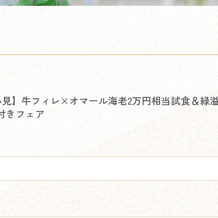
必見】牛フィレ×オマール海老2万円相当試食＆緑
典付きフェア