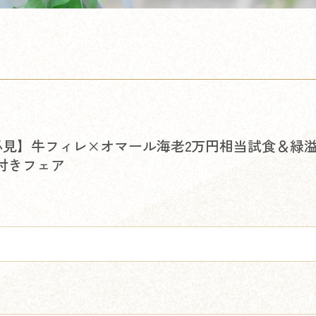
必見】牛フィレ×オマール海老2万円相当試食＆緑
典付きフェア