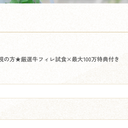
視の方★厳選牛フィレ試食×最大100万特典付き