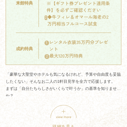
※【ギフト券プレゼント適用条
来館特典
件】を必ずご確認ください
◆牛フィレ＆オマール海老の2
2
万円相当フルコース試食
レンタル衣装35万円分プレゼ
1
ント
成約特典
最大120万円特典
2
「豪華な大聖堂やホテルも気になるけれど、予算や自由度も妥協
したくない」そんなお二人の1軒目見学を全力で応援します。
まずは「自分たちらしさがいくらで叶うか」の基準を知りません
か？
1軒目来館限定でAmazonギフト券15,000円分をプレゼント。さ
らに、牛フィレ＆オマール海老の2万円相当フルコース試食で、
おもてなしの質も厳しくチェック。
賢い花嫁が選ぶ「後悔しない結婚式準備」は、ここから始まりま
詳細を見る