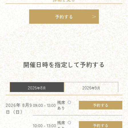
す。
予約する
【ギフト券プレゼント適用条件】
■9時開始のフェアへのご参加：午前中指定のフェアへのご予約が
対象となります。
■スケジュール確保：会場見学、ご試食、ご相談会を含むフルタ
イムでのご参加をお願いしております。
■新郎新婦お二人でのご来館：カップル揃っての来館が必須条件
となります。
開催日時を指定して予約する
■1年以内の挙式・披露宴をご検討：具体的な開催時期のイメージ
をお持ちの方が対象です。
■20名以上の挙式・披露宴をご検討：少人数プラン等、一部対象
2026
8
2026
9
年
月
年
月
外となる場合がございます。
■後日郵送（または後日メール送付）：当日の手渡しではなく、
残席
2026年
8月9
アンケート回答後に後日お届けとなります。
09:00 - 12:00
予約する
あり
日（日）
■同系列会場への初来館：株式会社R&Jザ・ワークスの他会場へ
過去にご来館がない方が対象です。
残席
10:00 - 13:00
予約する