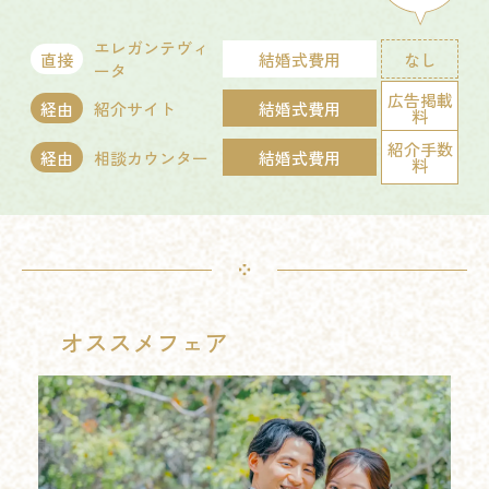
エレガンテヴィ
直接
結婚式費用
なし
ータ
広告掲載
経由
紹介サイト
結婚式費用
料
紹介手数
経由
相談カウンター
結婚式費用
料
オススメフェア