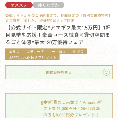
オススメ
残りわずか
公式サイトからのご予約限定で、期間限定の【特別な来館特典】
をご用意しました。 ※9時開始フェア限定
【公式サイト限定*アマギフ最大1.5万円】1軒
目見学を応援！豪華コース試食×貸切空間ま
るごと体感*最大120万優待フェア
試食会
会場コーディネート展示
相談会
お得なご来館特典プレゼント
開催日時を見る
◆1軒目のご来館で：Amazonギ
1
フト券 15,000円分！2軒目以降
の方も8,000円分プレゼント！