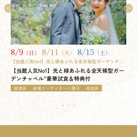
8/9
8/11
8/15
（日）
（火）
（土）
【当館人気No1】光と緑あふれる全天候型ガーデンチャ
ペル”豪華試食＆特典付
【当館人気No1】光と緑あふれる全天候型ガー
デンチャペル”豪華試食＆特典付
試食会
会場コーディネート展示
相談会