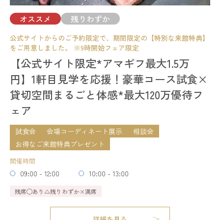
開催時間
11:00 - 14:00
15:00 - 18:00
オススメ
残りわずか
17:00 - 20:00
公式サイトからのご予約限定で、期間限定の【特別な来館特典】
模擬挙式
模擬披露宴
試食会
残席
◯あり
△残りわずか
×満席
をご用意しました。 ※9時開始フェア限定
会場コーディネート展示
婚礼アイテム展示
相談会
【公式サイト限定*アマギフ最大1.5万
お得なご来館特典プレゼント
詳細を見る
円】1軒目見学を応援！豪華コース試食×
開催時間
貸切空間まるごと体感*最大120万優待フ
予約する
09:00 - 12:00
10:00 - 13:00
14:00 - 17:00
15:00 - 16:00
ェア
18:00 - 21:00
試食会
会場コーディネート展示
相談会
残席
◯あり
△残りわずか
×満席
お得なご来館特典プレゼント
開催時間
詳細を見る
残りわずか
09:00 - 12:00
10:00 - 13:00
予約する
残席
◯あり
△残りわずか
×満席
詳細を見る