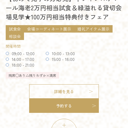
ール海老2万円相当試食＆緑溢れる貸切会
お得なご来館特典プレゼント
詳細を見る
場見学★100万円相当特典付きフェア
開催時間
予約する
09:00 - 12:00
10:00 - 13:00
試食会
会場コーディネート展示
婚礼アイテム展示
14:00 - 17:00
15:00 - 16:00
18:00 - 21:00
相談会
開催時間
残席
◯あり
△残りわずか
×満席
09:00 - 12:00
10:00 - 13:00
14:00 - 17:00
15:00 - 18:00
詳細を見る
18:00 - 21:00
残席
◯あり
△残りわずか
×満席
予約する
詳細を見る
予約する