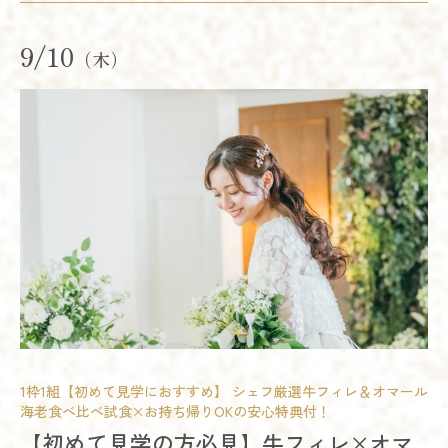
9/10
（木）
試食会
会場コーディネート展示
婚礼アイテム展示
相談会
開催時間
11:00 - 14:00
15:00 - 18:00
17:00 - 20:00
1枠1組【初めて見学におすすめ】 シェフ厳選牛フィレ＆オマール
海老食べ比べ試食×お持ち帰りOKの安心特典付！
模擬挙式
模擬披露宴
試食会
残席
◯あり
△残りわずか
×満席
【初めて見学の方必見】牛フィレ×オマ
会場コーディネート展示
婚礼アイテム展示
相談会