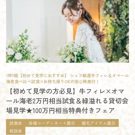
18:00 - 21:00
予約する
残席
◯あり
△残りわずか
×満席
試食会
会場コーディネート展示
相談会
開催時間
詳細を見る
09:00 - 12:00
10:00 - 13:00
14:00 - 17:00
15:00 - 18:00
予約する
18:00 - 21:00
残席
◯あり
△残りわずか
×満席
1枠1組【初めて見学におすすめ】 シェフ厳選牛フィレ＆オマール
詳細を見る
海老食べ比べ試食×お持ち帰りOKの安心特典付！
模擬挙式
模擬披露宴
試食会
【初めて見学の方必見】牛フィレ×オマ
会場コーディネート展示
婚礼アイテム展示
相談会
予約する
ール海老2万円相当試食＆緑溢れる貸切会
お得なご来館特典プレゼント
場見学★100万円相当特典付きフェア
開催時間
09:00 - 12:00
10:00 - 13:00
試食会
会場コーディネート展示
婚礼アイテム展示
14:00 - 17:00
15:00 - 16:00
18:00 - 21:00
相談会