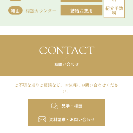
会場コーディネート展示
婚礼アイテム展示
相談会
お得なご来館特典プレゼント
紹介手数
経由
相談カウンター
結婚式費用
料
開催時間
12:00 - 12:30
13:00 - 13:30
14:00 - 14:30
15:00 - 15:30
16:00 - 16:30
17:00 - 17:30
試食会
会場コーディネート展示
婚礼アイテム展示
18:00 - 18:30
19:00 - 19:30
CONTACT
相談会
残席
◯あり
△残りわずか
×満席
開催時間
お問い合わせ
11:00 - 14:00
14:00 - 17:00
詳細を見る
17:00 - 20:00
残席
◯あり
△残りわずか
×満席
ご不明な点やご相談など、
お気軽にお問い合わせくださ
予約する
い。
詳細を見る
見学・相談
試食会
会場コーディネート展示
婚礼アイテム展示
相談会
予約する
資料請求・お問い合わせ
開催時間
11:00 - 14:00
15:00 - 18:00