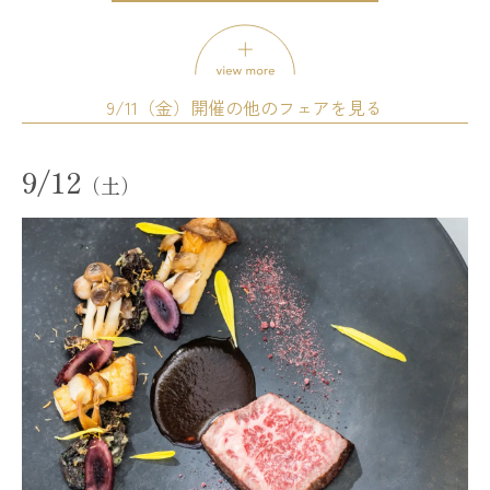
模擬挙式
模擬披露宴
試食会
会場コーディネート展示
婚礼アイテム展示
相談会
お得なご来館特典プレゼント
開催時間
9/11（金）開催の他のフェアを見る
12:00 - 12:30
13:00 - 13:30
14:00 - 14:30
15:00 - 15:30
9/12
16:00 - 16:30
17:00 - 17:30
（土）
試食会
会場コーディネート展示
婚礼アイテム展示
18:00 - 18:30
19:00 - 19:30
相談会
残席
◯あり
△残りわずか
×満席
開催時間
11:00 - 14:00
14:00 - 17:00
詳細を見る
17:00 - 20:00
残席
◯あり
△残りわずか
×満席
予約する
詳細を見る
試食会
会場コーディネート展示
婚礼アイテム展示
相談会
予約する