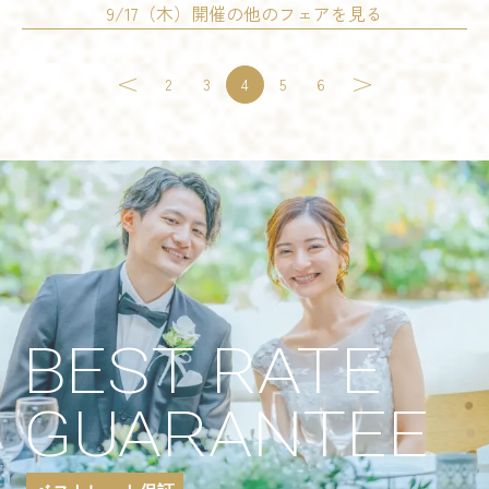
開催時間
9/17（木）開催の他のフェアを見る
12:00 - 12:30
13:00 - 13:30
詳細を見る
14:00 - 14:30
15:00 - 15:30
16:00 - 16:30
17:00 - 17:30
2
3
4
5
6
予約する
試食会
会場コーディネート展示
婚礼アイテム展示
18:00 - 18:30
19:00 - 19:30
相談会
残席
◯あり
△残りわずか
×満席
開催時間
11:00 - 14:00
14:00 - 17:00
詳細を見る
17:00 - 20:00
残席
◯あり
△残りわずか
×満席
予約する
詳細を見る
試食会
会場コーディネート展示
婚礼アイテム展示
BEST RATE
相談会
予約する
開催時間
GUARANTEE
11:00 - 14:00
15:00 - 18:00
17:00 - 20:00
模擬挙式
模擬披露宴
試食会
残席
◯あり
△残りわずか
×満席