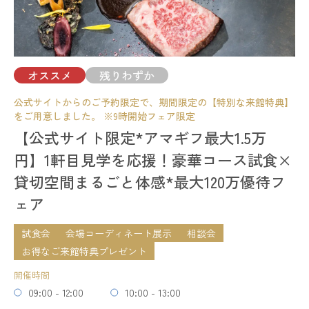
相談会
予約する
開催時間
11:00 - 14:00
15:00 - 18:00
17:00 - 20:00
オススメ
残りわずか
残席
◯あり
△残りわずか
×満席
公式サイトからのご予約限定で、期間限定の【特別な来館特典】
試食会
会場コーディネート展示
相談会
をご用意しました。 ※9時開始フェア限定
開催時間
【公式サイト限定*アマギフ最大1.5万
詳細を見る
09:00 - 12:00
10:00 - 13:00
円】1軒目見学を応援！豪華コース試食×
14:00 - 17:00
予約する
貸切空間まるごと体感*最大120万優待フ
18:00 - 21:00
ェア
残席
◯あり
△残りわずか
×満席
試食会
会場コーディネート展示
相談会
詳細を見る
お得なご来館特典プレゼント
残りわずか
開催時間
予約する
09:00 - 12:00
10:00 - 13:00