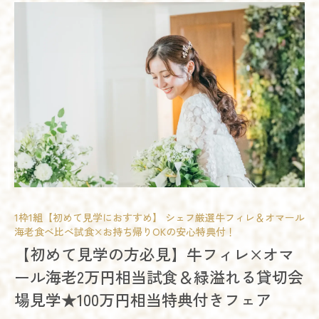
開催時間
詳細を見る
09:00 - 12:00
10:00 - 13:00
14:00 - 17:00
15:00 - 18:00
18:00 - 21:00
予約する
残席
◯あり
△残りわずか
×満席
詳細を見る
試食会
会場コーディネート展示
婚礼アイテム展示
相談会
予約する
開催時間
11:00 - 14:00
15:00 - 18:00
17:00 - 20:00
1枠1組【初めて見学におすすめ】 シェフ厳選牛フィレ＆オマール
海老食べ比べ試食×お持ち帰りOKの安心特典付！
模擬挙式
模擬披露宴
試食会
残席
◯あり
△残りわずか
×満席
【初めて見学の方必見】牛フィレ×オマ
会場コーディネート展示
婚礼アイテム展示
相談会
ール海老2万円相当試食＆緑溢れる貸切会
お得なご来館特典プレゼント
詳細を見る
場見学★100万円相当特典付きフェア
開催時間
予約する
09:00 - 12:00
10:00 - 13:00