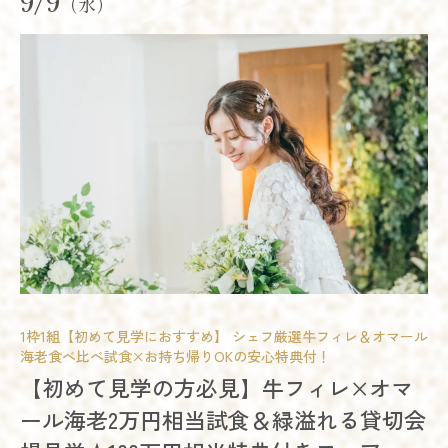
9/9
（水）
1枠1組【初めて見学におすすめ】 シェフ厳選牛フィレ＆オマール
海老食べ比べ試食×お持ち帰りOKの安心特典付！
模擬挙式
模擬披露宴
試食会
【初めて見学の方必見】牛フィレ×オマ
会場コーディネート展示
婚礼アイテム展示
相談会
ール海老2万円相当試食＆緑溢れる貸切会
お得なご来館特典プレゼント