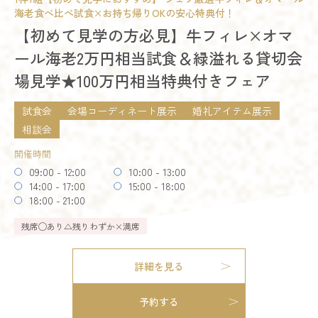
海老食べ比べ試食×お持ち帰りOKの安心特典付！
模擬挙式
模擬披露宴
試食会
残席
◯あり
△残りわずか
×満席
【初めて見学の方必見】牛フィレ×オマ
会場コーディネート展示
婚礼アイテム展示
相談会
ール海老2万円相当試食＆緑溢れる貸切会
お得なご来館特典プレゼント
詳細を見る
場見学★100万円相当特典付きフェア
開催時間
予約する
09:00 - 12:00
10:00 - 13:00
試食会
会場コーディネート展示
婚礼アイテム展示
14:00 - 17:00
15:00 - 16:00
18:00 - 21:00
相談会
開催時間
残席
◯あり
△残りわずか
×満席
09:00 - 12:00
10:00 - 13:00
14:00 - 17:00
15:00 - 18:00
詳細を見る
18:00 - 21:00
残りわずか
残席
◯あり
△残りわずか
×満席
予約する
詳細を見る
予約する