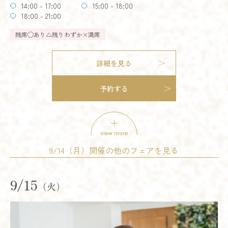
残りわずか
14:00 - 17:00
15:00 - 18:00
予約する
18:00 - 21:00
残席
◯あり
△残りわずか
×満席
詳細を見る
模擬挙式
模擬披露宴
試食会
予約する
会場コーディネート展示
婚礼アイテム展示
相談会
お得なご来館特典プレゼント
開催時間
12:00 - 12:30
13:00 - 13:30
9/14（月）開催の他のフェアを見る
14:00 - 14:30
15:00 - 15:30
16:00 - 16:30
17:00 - 17:30
試食会
会場コーディネート展示
婚礼アイテム展示
18:00 - 18:30
19:00 - 19:30
9/15
（火）
相談会
残席
◯あり
△残りわずか
×満席
開催時間
09:00 - 12:00
10:00 - 13:00
詳細を見る
14:00 - 17:00
15:00 - 18:00