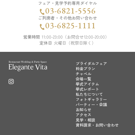
フェア・見学予約専用ダイヤル
17:00 - 20:00
03-6821-5556
残席
◯あり
△残りわずか
×満席
ご列席者・その他お問い合わせ
03-6825-1111
詳細を見る
営業時間
11:00-23:00（お問合せ12:00-20:00）
定休日
火曜日（祝祭日除く）
予約する
ブライダルフェア
料金プラン
チャペル
会場一覧
挙式アイテム
挙式レポート
残りわずか
私たちについて
フォトギャラリー
パーティー・会議
お知らせ
アクセス
見学・相談
資料請求・お問い合わせ