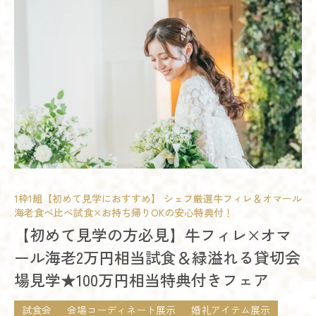
1枠1組【初めて見学におすすめ】 シェフ厳選牛フィレ＆オマール
海老食べ比べ試食×お持ち帰りOKの安心特典付！
【初めて見学の方必見】牛フィレ×オマ
ール海老2万円相当試食＆緑溢れる貸切会
場見学★100万円相当特典付きフェア
試食会
会場コーディネート展示
婚礼アイテム展示