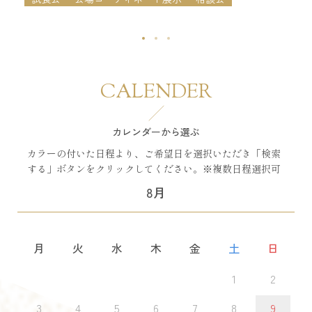
CALENDER
カレンダーから選ぶ
カラーの付いた日程より、ご希望日を選択いただき「検索
する」ボタンをクリックしてください。※複数日程選択可
8月
月
火
水
木
金
土
日
1
2
3
4
5
6
7
8
9