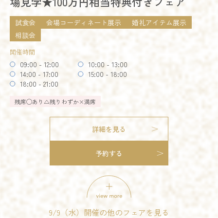
場見学★100万円相当特典付きフェア
開催時間
09:00 - 12:00
10:00 - 13:00
試食会
会場コーディネート展示
婚礼アイテム展示
14:00 - 17:00
15:00 - 16:00
18:00 - 21:00
相談会
開催時間
残席
◯あり
△残りわずか
×満席
09:00 - 12:00
10:00 - 13:00
14:00 - 17:00
15:00 - 18:00
詳細を見る
18:00 - 21:00
残席
◯あり
△残りわずか
×満席
予約する
詳細を見る
予約する
9/9（水）開催の他のフェアを見る