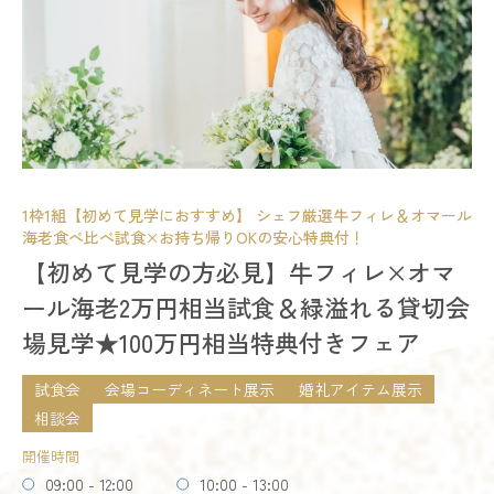
詳細を見る
開催時間
09:00 - 12:00
10:00 - 13:00
オススメ
14:00 - 17:00
15:00 - 18:00
予約する
18:00 - 21:00
残席
◯あり
△残りわずか
×満席
詳細を見る
1枠1組【初めて見学におすすめ】 シェフ厳選牛フィレ＆オマール
海老食べ比べ試食×お持ち帰りOKの安心特典付！
試食会
会場コーディネート展示
相談会
【初めて見学の方必見】牛フィレ×オマ
予約する
開催時間
ール海老2万円相当試食＆緑溢れる貸切会
09:00 - 12:00
10:00 - 13:00
場見学★100万円相当特典付きフェア
14:00 - 17:00
18:00 - 21:00
試食会
会場コーディネート展示
婚礼アイテム展示
残席
◯あり
△残りわずか
×満席
相談会
開催時間
詳細を見る
09:00 - 12:00
10:00 - 13:00