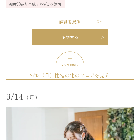
残席
◯あり
△残りわずか
×満席
詳細を見る
模擬挙式
模擬披露宴
試食会
予約する
会場コーディネート展示
婚礼アイテム展示
相談会
お得なご来館特典プレゼント
開催時間
12:00 - 12:30
13:00 - 13:30
9/13（日）開催の他のフェアを見る
14:00 - 14:30
15:00 - 15:30
16:00 - 16:30
17:00 - 17:30
試食会
会場コーディネート展示
婚礼アイテム展示
18:00 - 18:30
19:00 - 19:30
9/14
相談会
（月）
残席
◯あり
△残りわずか
×満席
開催時間
11:00 - 14:00
14:00 - 17:00
詳細を見る
17:00 - 20:00
残席
◯あり
△残りわずか
×満席
予約する
試食会
会場コーディネート展示
相談会