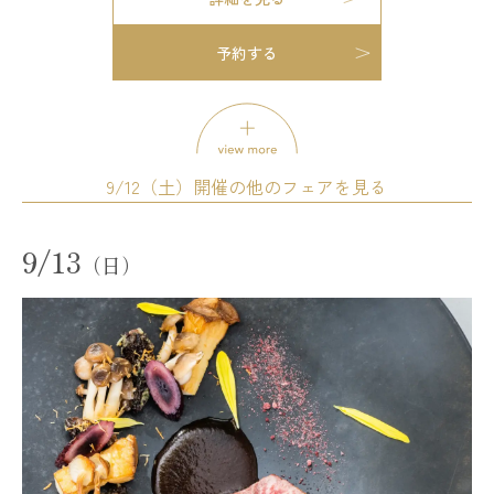
予約する
模擬挙式
模擬披露宴
試食会
会場コーディネート展示
婚礼アイテム展示
相談会
お得なご来館特典プレゼント
開催時間
9/12（土）開催の他のフェアを見る
12:00 - 12:30
13:00 - 13:30
14:00 - 14:30
15:00 - 15:30
16:00 - 16:30
17:00 - 17:30
試食会
会場コーディネート展示
婚礼アイテム展示
9/13
18:00 - 18:30
19:00 - 19:30
（日）
相談会
残席
◯あり
△残りわずか
×満席
開催時間
11:00 - 14:00
14:00 - 17:00
詳細を見る
17:00 - 20:00
残席
◯あり
△残りわずか
×満席
予約する
詳細を見る
オススメ
試食会
会場コーディネート展示
婚礼アイテム展示