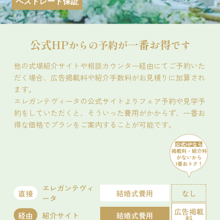
ベストレート保証
会場コーディネート展示
婚礼アイテム展示
相談会
お得なご来館特典プレゼント
詳細を見る
開催時間
公式HP
一番お得
からの予約が
です
予約する
09:00 - 12:00
10:00 - 13:00
14:00 - 17:00
15:00 - 16:00
他の式場紹介サイトや相談カウンター経由にてご予約いた
18:00 - 21:00
だく場合、広告掲載料や紹介手数料がお見積りに加算され
ます。
残席
◯あり
△残りわずか
×満席
エレガンテヴィータの公式サイトよりフェア予約や見学予
約をしていただくと、そういった費用がかからず、一番お
詳細を見る
得な価格でプランをご案内することが可能です。
残りわずか
予約する
エレガンテヴィ
直接
結婚式費用
なし
ータ
模擬挙式
模擬披露宴
試食会
広告掲載
経由
紹介サイト
結婚式費用
料