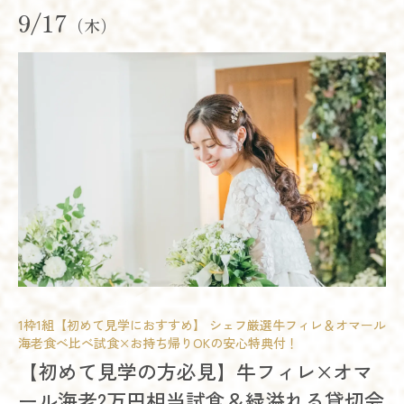
14:00 - 17:00
15:00 - 18:00
予約する
9/17
18:00 - 21:00
（木）
試食会
会場コーディネート展示
婚礼アイテム展示
相談会
残席
◯あり
△残りわずか
×満席
開催時間
詳細を見る
11:00 - 14:00
14:00 - 17:00
17:00 - 20:00
予約する
残席
◯あり
△残りわずか
×満席
詳細を見る
試食会
会場コーディネート展示
婚礼アイテム展示
相談会
予約する
開催時間
11:00 - 14:00
15:00 - 18:00
17:00 - 20:00
1枠1組【初めて見学におすすめ】 シェフ厳選牛フィレ＆オマール
海老食べ比べ試食×お持ち帰りOKの安心特典付！
模擬挙式
模擬披露宴
試食会
残席
◯あり
△残りわずか
×満席
【初めて見学の方必見】牛フィレ×オマ
会場コーディネート展示
婚礼アイテム展示
相談会
ール海老2万円相当試食＆緑溢れる貸切会
お得なご来館特典プレゼント
詳細を見る