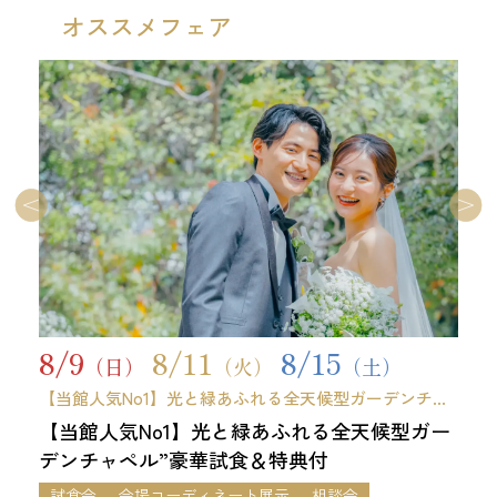
オススメフェア
8/9
8/11
8/15
（日）
（火）
（土）
【当館人気No1】光と緑あふれる全天候型ガーデンチャ
ペル”豪華試食＆特典付
【当館人気No1】光と緑あふれる全天候型ガー
デンチャペル”豪華試食＆特典付
試食会
会場コーディネート展示
相談会