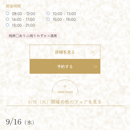
開催時間
残席
◯あり
△残りわずか
×満席
09:00 - 12:00
10:00 - 13:00
14:00 - 17:00
15:00 - 18:00
詳細を見る
オススメ
残りわずか
18:00 - 21:00
残席
◯あり
△残りわずか
×満席
予約する
詳細を見る
予約する
試食会
会場コーディネート展示
婚礼アイテム展示
相談会
開催時間
9/15（火）開催の他のフェアを見る
09:00 - 12:00
10:00 - 13:00
14:00 - 17:00
15:00 - 18:00
18:00 - 21:00
9/16
試食会
会場コーディネート展示
婚礼アイテム展示
（水）
残席
◯あり
△残りわずか
×満席
相談会