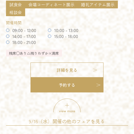
試食会
会場コーディネート展示
婚礼アイテム展示
14:00 - 17:00
15:00 - 16:00
18:00 - 21:00
相談会
開催時間
残席
◯あり
△残りわずか
×満席
09:00 - 12:00
10:00 - 13:00
14:00 - 17:00
15:00 - 18:00
詳細を見る
18:00 - 21:00
オススメ
残りわずか
残席
◯あり
△残りわずか
×満席
予約する
試食会
会場コーディネート展示
婚礼アイテム展示
相談会
お得なご来館特典プレゼント
詳細を見る
開催時間
09:00 - 12:00
10:00 - 13:00
予約する
14:00 - 17:00
15:00 - 18:00
18:00 - 21:00
試食会
会場コーディネート展示
婚礼アイテム展示
残席
◯あり
△残りわずか
×満席
相談会
開催時間
9/16（水）開催の他のフェアを見る
詳細を見る
09:00 - 12:00
10:00 - 13:00