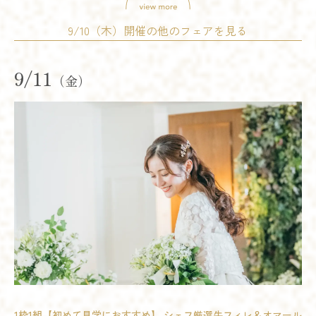
9/10（木）開催の他のフェアを見る
9/11
（金）
試食会
会場コーディネート展示
婚礼アイテム展示
相談会
開催時間
11:00 - 14:00
14:00 - 17:00
17:00 - 20:00
残席
◯あり
△残りわずか
×満席
詳細を見る
試食会
会場コーディネート展示
婚礼アイテム展示
相談会
予約する
開催時間
11:00 - 14:00
15:00 - 18:00
17:00 - 20:00
1枠1組【初めて見学におすすめ】 シェフ厳選牛フィレ＆オマール