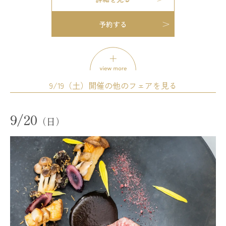
予約する
模擬挙式
模擬披露宴
試食会
会場コーディネート展示
婚礼アイテム展示
相談会
お得なご来館特典プレゼント
開催時間
9/19（土）開催の他のフェアを見る
12:00 - 12:30
13:00 - 13:30
14:00 - 14:30
15:00 - 15:30
16:00 - 16:30
17:00 - 17:30
試食会
会場コーディネート展示
婚礼アイテム展示
9/20
18:00 - 18:30
19:00 - 19:30
（日）
相談会
残席
◯あり
△残りわずか
×満席
開催時間
11:00 - 14:00
14:00 - 17:00
詳細を見る
17:00 - 20:00
残席
◯あり
△残りわずか
×満席
予約する
詳細を見る
オススメ
試食会
会場コーディネート展示
婚礼アイテム展示