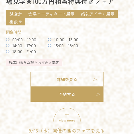
場見学★100万円相当特典付きフェア
開催時間
09:00 - 12:00
10:00 - 13:00
試食会
会場コーディネート展示
婚礼アイテム展示
14:00 - 17:00
15:00 - 16:00
18:00 - 21:00
相談会
開催時間
残席
◯あり
△残りわずか
×満席
09:00 - 12:00
10:00 - 13:00
14:00 - 17:00
15:00 - 18:00
詳細を見る
18:00 - 21:00
残席
◯あり
△残りわずか
×満席
予約する
詳細を見る
予約する
9/16（水）開催の他のフェアを見る