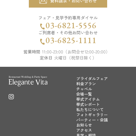
資料請求・お問い合わせ
開催時間
11:00 - 14:00
15:00 - 18:00
フェア・見学予約専用ダイヤル
17:00 - 20:00
03-6821-5556
残席
◯あり
△残りわずか
×満席
ご列席者・その他お問い合わせ
03-6825-1111
詳細を見る
営業時間
11:00-23:00（お問合せ12:00-20:00）
定休日
火曜日（祝祭日除く）
予約する
ブライダルフェア
料金プラン
チャペル
会場一覧
挙式アイテム
挙式レポート
私たちについて
オススメ
残りわずか
フォトギャラリー
パーティー・会議
試食会
会場コーディネート展示
婚礼アイテム展示
お知らせ
アクセス
相談会
お得なご来館特典プレゼント
見学・相談