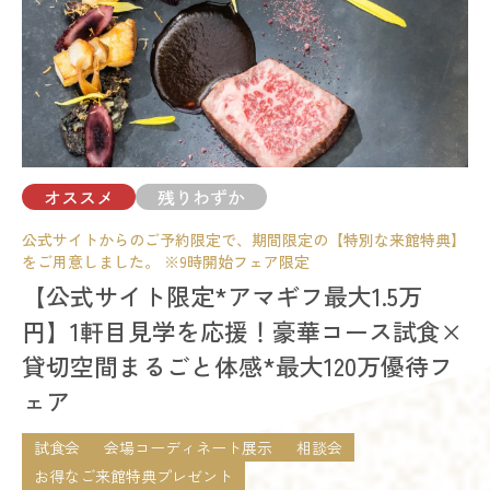
詳細を見る
開催時間
09:00 - 12:00
10:00 - 13:00
オススメ
14:00 - 17:00
15:00 - 18:00
予約する
18:00 - 21:00
残席
◯あり
△残りわずか
×満席
オススメ
残りわずか
詳細を見る
公式サイトからのご予約限定で、期間限定の【特別な来館特典】
試食会
会場コーディネート展示
相談会
をご用意しました。 ※9時開始フェア限定
予約する
開催時間
【公式サイト限定*アマギフ最大1.5万
09:00 - 12:00
10:00 - 13:00
円】1軒目見学を応援！豪華コース試食×
14:00 - 17:00
貸切空間まるごと体感*最大120万優待フ
18:00 - 21:00
ェア
残席
◯あり
△残りわずか
×満席
試食会
会場コーディネート展示
相談会
詳細を見る
お得なご来館特典プレゼント