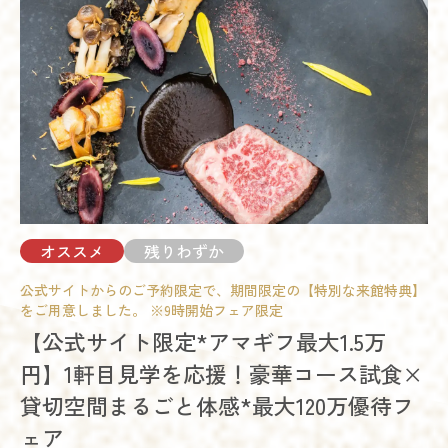
18:00 - 21:00
予約する
残席
◯あり
△残りわずか
×満席
試食会
会場コーディネート展示
相談会
開催時間
詳細を見る
09:00 - 12:00
10:00 - 13:00
オススメ
14:00 - 17:00
15:00 - 18:00
予約する
18:00 - 21:00
残席
◯あり
△残りわずか
×満席
オススメ
残りわずか
詳細を見る
公式サイトからのご予約限定で、期間限定の【特別な来館特典】
試食会
会場コーディネート展示
相談会
をご用意しました。 ※9時開始フェア限定
予約する
開催時間
【公式サイト限定*アマギフ最大1.5万
09:00 - 12:00
10:00 - 13:00
円】1軒目見学を応援！豪華コース試食×
14:00 - 17:00
14:00 - 17:00
貸切空間まるごと体感*最大120万優待フ
18:00 - 21:00
ェア
残席
◯あり
△残りわずか
×満席