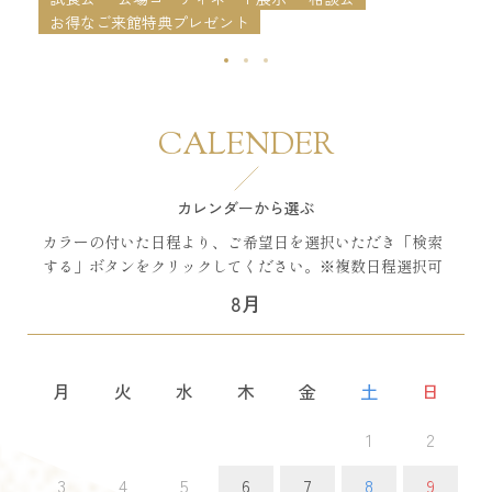
お得なご来館特典プレゼント
CALENDER
カレンダーから選ぶ
カラーの付いた日程より、ご希望日を選択いただき「検索
する」ボタンをクリックしてください。※複数日程選択可
8月
月
火
水
木
金
土
日
1
2
3
4
5
6
7
8
9