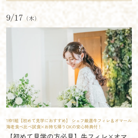
9/17
（木）
試食会
会場コーディネート展示
婚礼アイテム展示
相談会
開催時間
11:00 - 14:00
15:00 - 18:00
17:00 - 20:00
1枠1組【初めて見学におすすめ】 シェフ厳選牛フィレ＆オマール
海老食べ比べ試食×お持ち帰りOKの安心特典付！
模擬挙式
模擬披露宴
試食会
残席
◯あり
△残りわずか
×満席
【初めて見学の方必見】牛フィレ×オマ
会場コーディネート展示
婚礼アイテム展示
相談会