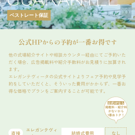
詳細を見る
模擬挙式
模擬披露宴
試食会
ベストレート保証
会場コーディネート展示
婚礼アイテム展示
相談会
予約する
お得なご来館特典プレゼント
開催時間
公式HP
一番お得
からの予約が
です
09:00 - 12:00
10:00 - 13:00
14:00 - 17:00
15:00 - 16:00
他の式場紹介サイトや相談カウンター経由にてご予約いた
18:00 - 21:00
だく場合、広告掲載料や紹介手数料がお見積りに加算され
ます。
残席
◯あり
△残りわずか
×満席
エレガンテヴィータの公式サイトよりフェア予約や見学予
約をしていただくと、そういった費用がかからず、一番お
詳細を見る
オススメ
残りわずか
得な価格でプランをご案内することが可能です。
試食会
会場コーディネート展示
婚礼アイテム展示
予約する
相談会
お得なご来館特典プレゼント
開催時間
09:00 - 12:00
10:00 - 13:00
エレガンテヴィ
14:00 - 17:00
15:00 - 18:00
直接
結婚式費用
なし