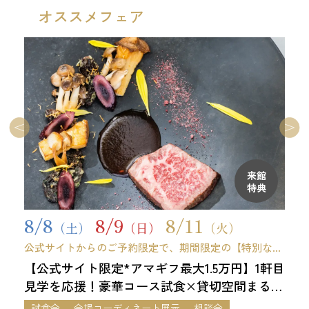
オススメフェア
来館
特典
8/8
8/9
8/11
（土）
（日）
（火）
公式サイトからのご予約限定で、期間限定の【特別な来
館特典】をご用意しました。 ※9時開始フェア限定
【公式サイト限定*アマギフ最大1.5万円】1軒目
見学を応援！豪華コース試食×貸切空間まるご
と体感*最大120万優待フェア
試食会
会場コーディネート展示
相談会