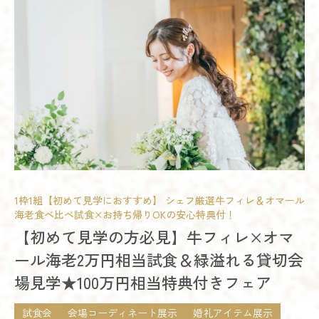
1枠1組【初めて見学におすすめ】 シェフ厳選牛フィレ＆オマール
海老食べ比べ試食×お持ち帰りOKの安心特典付！
【初めて見学の方必見】牛フィレ×オマ
ール海老2万円相当試食＆緑溢れる貸切会
場見学★100万円相当特典付きフェア
試食会
会場コーディネート展示
婚礼アイテム展示