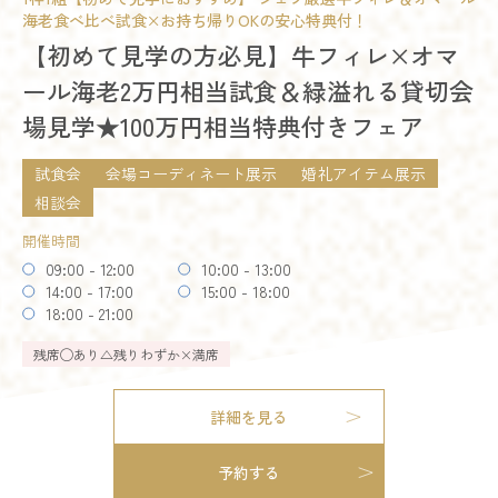
海老食べ比べ試食×お持ち帰りOKの安心特典付！
模擬挙式
模擬披露宴
試食会
残席
◯あり
△残りわずか
×満席
【初めて見学の方必見】牛フィレ×オマ
会場コーディネート展示
婚礼アイテム展示
相談会
ール海老2万円相当試食＆緑溢れる貸切会
お得なご来館特典プレゼント
詳細を見る
場見学★100万円相当特典付きフェア
開催時間
予約する
09:00 - 12:00
10:00 - 13:00
試食会
会場コーディネート展示
婚礼アイテム展示
14:00 - 17:00
15:00 - 16:00
18:00 - 21:00
相談会
開催時間
残席
◯あり
△残りわずか
×満席
09:00 - 12:00
10:00 - 13:00
14:00 - 17:00
15:00 - 18:00
詳細を見る
18:00 - 21:00
残りわずか
残席
◯あり
△残りわずか
×満席
予約する
詳細を見る
予約する