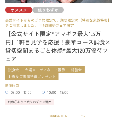
開催時間
11:00 - 14:00
15:00 - 18:00
オススメ
残りわずか
17:00 - 20:00
公式サイトからのご予約限定で、期間限定の【特別な来館特典】
模擬挙式
模擬披露宴
試食会
残席
◯あり
△残りわずか
×満席
をご用意しました。 ※9時開始フェア限定
会場コーディネート展示
婚礼アイテム展示
相談会
【公式サイト限定*アマギフ最大1.5万
お得なご来館特典プレゼント
詳細を見る
円】1軒目見学を応援！豪華コース試食×
開催時間
貸切空間まるごと体感*最大120万優待フ
予約する
09:00 - 12:00
10:00 - 13:00
14:00 - 17:00
15:00 - 16:00
ェア
18:00 - 21:00
試食会
会場コーディネート展示
相談会
残席
◯あり
△残りわずか
×満席
お得なご来館特典プレゼント
開催時間
詳細を見る
残りわずか
09:00 - 12:00
10:00 - 13:00
予約する
残席
◯あり
△残りわずか
×満席
詳細を見る