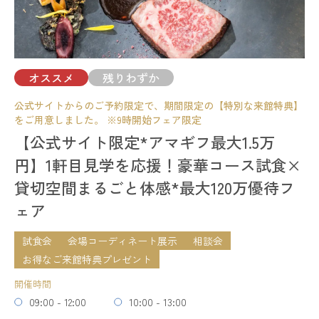
相談会
予約する
開催時間
11:00 - 14:00
15:00 - 18:00
17:00 - 20:00
オススメ
残りわずか
残席
◯あり
△残りわずか
×満席
公式サイトからのご予約限定で、期間限定の【特別な来館特典】
試食会
会場コーディネート展示
相談会
をご用意しました。 ※9時開始フェア限定
開催時間
【公式サイト限定*アマギフ最大1.5万
詳細を見る
09:00 - 12:00
10:00 - 13:00
円】1軒目見学を応援！豪華コース試食×
14:00 - 17:00
予約する
貸切空間まるごと体感*最大120万優待フ
18:00 - 21:00
ェア
残席
◯あり
△残りわずか
×満席
試食会
会場コーディネート展示
相談会
詳細を見る
お得なご来館特典プレゼント
残りわずか
開催時間
予約する
09:00 - 12:00
10:00 - 13:00