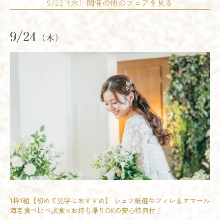
14:00 - 17:00
15:00 - 18:00
9/23（水）開催の他のフェアを見る
予約する
18:00 - 21:00
試食会
会場コーディネート展示
婚礼アイテム展示
残席
◯あり
△残りわずか
×満席
相談会
9/24
（木）
開催時間
詳細を見る
09:00 - 12:00
10:00 - 13:00
14:00 - 17:00
15:00 - 18:00
18:00 - 21:00
予約する
残席
◯あり
△残りわずか
×満席
試食会
会場コーディネート展示
相談会
開催時間
詳細を見る
09:00 - 12:00
10:00 - 13:00
オススメ
14:00 - 17:00
15:00 - 18:00
予約する
18:00 - 21:00
残席
◯あり
△残りわずか
×満席
詳細を見る
1枠1組【初めて見学におすすめ】 シェフ厳選牛フィレ＆オマール
海老食べ比べ試食×お持ち帰りOKの安心特典付！
試食会
会場コーディネート展示
相談会