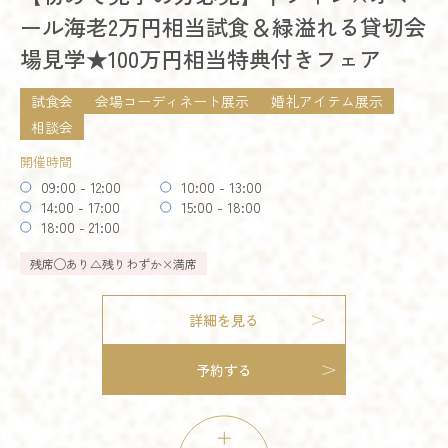
ール海老2万円相当試食＆緑溢れる貸切会
お得なご来館特典プレゼント
詳細を見る
場見学★100万円相当特典付きフェア
開催時間
予約する
09:00 - 12:00
10:00 - 13:00
試食会
会場コーディネート展示
婚礼アイテム展示
14:00 - 17:00
15:00 - 16:00
18:00 - 21:00
相談会
開催時間
残席
◯あり
△残りわずか
×満席
09:00 - 12:00
10:00 - 13:00
14:00 - 17:00
15:00 - 18:00
詳細を見る
18:00 - 21:00
残席
◯あり
△残りわずか
×満席
予約する
詳細を見る
予約する