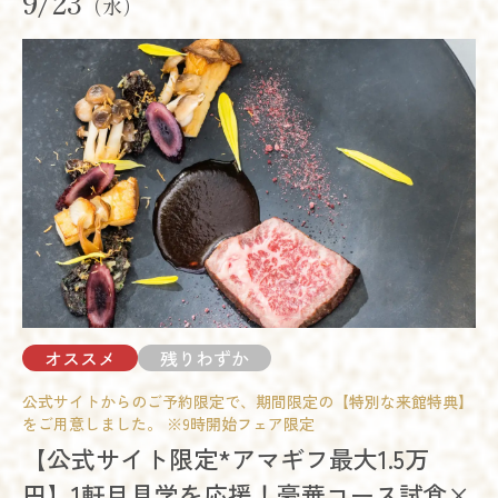
9/23
（水）
開催時間
詳細を見る
09:00 - 12:00
10:00 - 13:00
14:00 - 17:00
15:00 - 18:00
18:00 - 21:00
予約する
残席
◯あり
△残りわずか
×満席
試食会
会場コーディネート展示
相談会
開催時間
詳細を見る
09:00 - 12:00
10:00 - 13:00
オススメ
14:00 - 17:00
15:00 - 18:00
予約する
18:00 - 21:00
残席
◯あり
△残りわずか
×満席
オススメ
残りわずか
詳細を見る
公式サイトからのご予約限定で、期間限定の【特別な来館特典】
試食会
会場コーディネート展示
相談会
をご用意しました。 ※9時開始フェア限定
予約する
開催時間
【公式サイト限定*アマギフ最大1.5万
09:00 - 12:00
10:00 - 13:00
円】1軒目見学を応援！豪華コース試食×