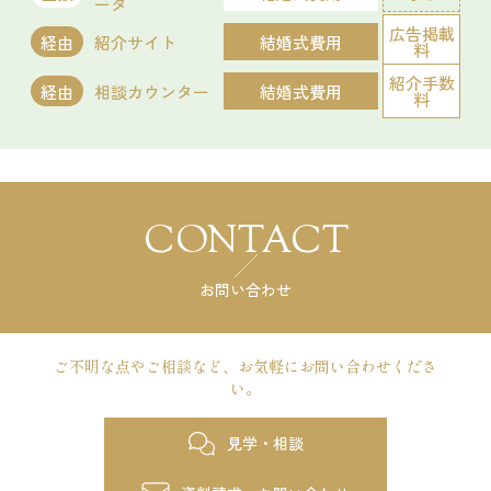
ータ
18:00 - 21:00
広告掲載
試食会
会場コーディネート展示
婚礼アイテム展示
経由
紹介サイト
結婚式費用
料
残席
◯あり
△残りわずか
×満席
相談会
紹介手数
経由
相談カウンター
結婚式費用
料
開催時間
詳細を見る
09:00 - 12:00
10:00 - 13:00
14:00 - 17:00
15:00 - 18:00
予約する
18:00 - 21:00
試食会
会場コーディネート展示
婚礼アイテム展示
残席
◯あり
△残りわずか
×満席
相談会
CONTACT
開催時間
詳細を見る
09:00 - 12:00
10:00 - 13:00
お問い合わせ
14:00 - 17:00
15:00 - 18:00
18:00 - 21:00
予約する
ご不明な点やご相談など、
お気軽にお問い合わせくださ
残席
◯あり
△残りわずか
×満席
い。
詳細を見る
見学・相談
試食会
会場コーディネート展示
婚礼アイテム展示
相談会
予約する