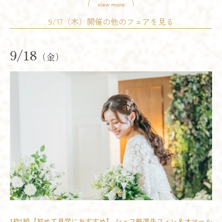
9/17（木）開催の他のフェアを見る
9/18
（金）
試食会
会場コーディネート展示
婚礼アイテム展示
相談会
開催時間
11:00 - 14:00
14:00 - 17:00
17:00 - 20:00
残席
◯あり
△残りわずか
×満席
詳細を見る
試食会
会場コーディネート展示
婚礼アイテム展示
相談会
予約する
開催時間
11:00 - 14:00
15:00 - 18:00
17:00 - 20:00
1枠1組【初めて見学におすすめ】 シェフ厳選牛フィレ＆オマール