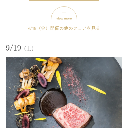
模擬挙式
模擬披露宴
試食会
会場コーディネート展示
婚礼アイテム展示
相談会
お得なご来館特典プレゼント
開催時間
9/18（金）開催の他のフェアを見る
12:00 - 12:30
13:00 - 13:30
14:00 - 14:30
15:00 - 15:30
9/19
16:00 - 16:30
17:00 - 17:30
（土）
試食会
会場コーディネート展示
婚礼アイテム展示
18:00 - 18:30
19:00 - 19:30
相談会
残席
◯あり
△残りわずか
×満席
開催時間
11:00 - 14:00
14:00 - 17:00
詳細を見る
17:00 - 20:00
残席
◯あり
△残りわずか
×満席
予約する
詳細を見る
試食会
会場コーディネート展示
婚礼アイテム展示
相談会
予約する