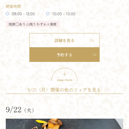
残りわずか
開催時間
予約する
09:00 - 12:00
10:00 - 13:00
残席
◯あり
△残りわずか
×満席
詳細を見る
模擬挙式
模擬披露宴
試食会
予約する
会場コーディネート展示
婚礼アイテム展示
相談会
お得なご来館特典プレゼント
開催時間
12:00 - 12:30
13:00 - 13:30
14:00 - 14:30
15:00 - 15:30
9/21（月）開催の他のフェアを見る
16:00 - 16:30
17:00 - 17:30
試食会
会場コーディネート展示
婚礼アイテム展示
18:00 - 18:30
19:00 - 19:30
相談会
9/22
（火）
残席
◯あり
△残りわずか
×満席
開催時間
09:00 - 12:00
10:00 - 13:00
詳細を見る
14:00 - 17:00
15:00 - 18:00