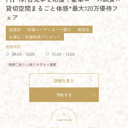
14:00 - 17:00
貸切空間まるごと体感*最大120万優待フ
18:00 - 21:00
ェア
残席
◯あり
△残りわずか
×満席
試食会
会場コーディネート展示
相談会
詳細を見る
お得なご来館特典プレゼント
オススメ
残りわずか
開催時間
予約する
09:00 - 12:00
10:00 - 13:00
試食会
会場コーディネート展示
婚礼アイテム展示
相談会
お得なご来館特典プレゼント
残席
◯あり
△残りわずか
×満席
開催時間
09:00 - 12:00
10:00 - 13:00
詳細を見る
14:00 - 17:00
15:00 - 18:00
18:00 - 21:00
予約する
試食会
会場コーディネート展示
婚礼アイテム展示
残席
◯あり
△残りわずか
×満席
相談会
開催時間
詳細を見る
09:00 - 12:00
10:00 - 13:00