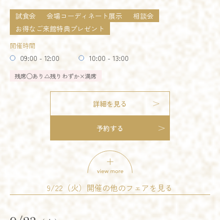
試食会
会場コーディネート展示
相談会
詳細を見る
お得なご来館特典プレゼント
オススメ
残りわずか
開催時間
予約する
09:00 - 12:00
10:00 - 13:00
残席
◯あり
△残りわずか
×満席
詳細を見る
予約する
試食会
会場コーディネート展示
婚礼アイテム展示
相談会
開催時間
09:00 - 12:00
10:00 - 13:00
14:00 - 17:00
15:00 - 18:00
9/22（火）開催の他のフェアを見る
18:00 - 21:00
試食会
会場コーディネート展示
婚礼アイテム展示
残席
◯あり
△残りわずか
×満席
相談会