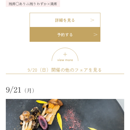
残席
◯あり
△残りわずか
×満席
詳細を見る
模擬挙式
模擬披露宴
試食会
予約する
会場コーディネート展示
婚礼アイテム展示
相談会
お得なご来館特典プレゼント
開催時間
12:00 - 12:30
13:00 - 13:30
9/20（日）開催の他のフェアを見る
14:00 - 14:30
15:00 - 15:30
16:00 - 16:30
17:00 - 17:30
試食会
会場コーディネート展示
婚礼アイテム展示
18:00 - 18:30
19:00 - 19:30
9/21
相談会
（月）
残席
◯あり
△残りわずか
×満席
開催時間
11:00 - 14:00
14:00 - 17:00
詳細を見る
17:00 - 20:00
残席
◯あり
△残りわずか
×満席
予約する
試食会
会場コーディネート展示
相談会