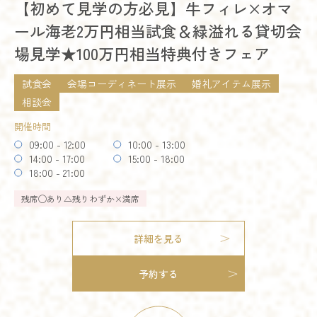
【初めて見学の方必見】牛フィレ×オマ
予約する
開催時間
ール海老2万円相当試食＆緑溢れる貸切会
09:00 - 12:00
10:00 - 13:00
場見学★100万円相当特典付きフェア
14:00 - 17:00
18:00 - 21:00
試食会
会場コーディネート展示
婚礼アイテム展示
残席
◯あり
△残りわずか
×満席
相談会
開催時間
詳細を見る
09:00 - 12:00
10:00 - 13:00
14:00 - 17:00
15:00 - 18:00
オススメ
残りわずか
予約する
18:00 - 21:00
試食会
会場コーディネート展示
婚礼アイテム展示
残席
◯あり
△残りわずか
×満席
相談会
お得なご来館特典プレゼント
開催時間
詳細を見る
09:00 - 12:00
10:00 - 13:00
14:00 - 17:00
15:00 - 18:00
18:00 - 21:00
予約する
試食会
会場コーディネート展示
婚礼アイテム展示
残席
◯あり
△残りわずか
×満席
相談会