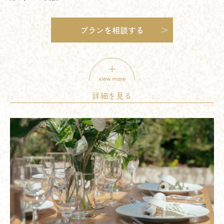
プランを相談する
挙式料：-
料理：⚪︎
飲み物：⚪︎
詳細を見る
席料：-
介添料：-
美容着付：⚪︎
含まれるもの
引出物：-
写真：⚪︎
印刷物：-
装
サービス料：⚪︎
その他：-
※料金は税込みです ※特典適応条件あ
備考
ご成約済みの方は本プランをご利用いた
＊1.5次会専用 日程限定及び組数限定プ
その他