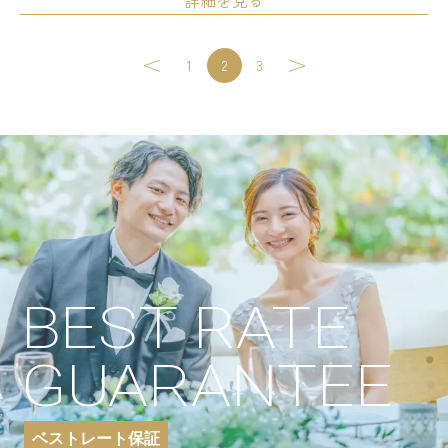
詳細を見る
挙式料：-
料理：⚪︎
飲み物：⚪︎
席料：-
介添料：-
美容着付：⚪︎
1
2
3
含まれるもの
引出物：-
写真：⚪︎
印刷物：-
装
サービス料：-
その他：-
・料金は税込みです ・特典適応条件あ
備考
ご成約済みの方は本プランをご利用いた
＊1.5次会専用 日程限定及び組数限定プ
その他
BEST RATE
＊料金＊ 350,000円 /30名 ＊自己負担＊ 50,000円～ ＊招待人
＼！☆公式HP特典☆！／ 『ドレス＆タキシードレンタル
GUARANTEE
り適用 ◇◆このプランに含まれるもの◆◇ お料理12種／フ
ーキ／デザートビュッフェ／プロ司会者／ヘアメイク／スナ
プランニング料／ミュージックオペレーター／音響機材使
ベストレート保証