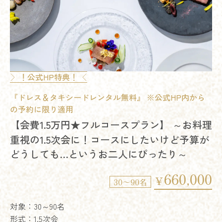
＊一名増＊ 18,000円 ※料金は税込み
備考
は変更の場合あり 尚ご成約済みの方は
緑を感じながら特別な日に特別なゲストといつも通り過ごせ
！公式HP特典！
の「ありがとう」を届けたい そんな思いを叶えられるのが
『ドレス＆タキシードレンタル無料』 ※公式HP内から
の予約に限り適用
プランを相談する
【会費1.5万円★フルコースプラン】 ～お料理
重視の1.5次会に！コースにしたいけど予算が
どうしても…というお二人にぴったり～
660,000
￥
30～90名
対象：30～90名
形式：1.5次会