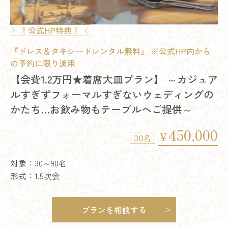
＊料金＊ 660,000円 /30名 ＊自己負担＊ なし ＊招待人数＊ 3
込） ◇◆このプランに含まれるもの◆◇ お料理／フリード
！公式HP特典！
プロ司会者／ヘアメイク／スナップ撮影300カット／装花
ス料／プランニング料／ミュージックオペレーター／音響
『ドレス＆タキシードレンタル無料』 ※公式HP内から
持込料
の予約に限り適用
【会費1.2万円★着席大皿プラン】 ～カジュア
ルすぎずフォーマルすぎないウェディングの
プランを相談する
かたち…お飲み物もテーブルへご提供～
450,000
￥
30名
対象：30～90名
形式：1.5次会
プランを相談する