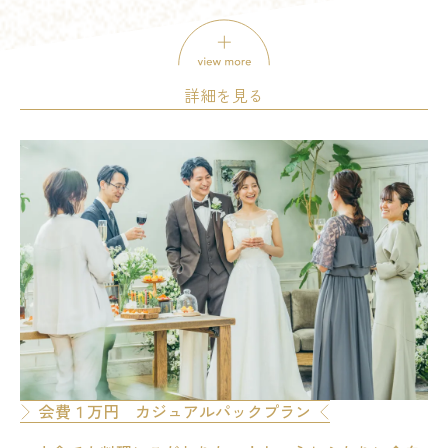
挙式料：-
料理：⚪︎
飲み物：⚪︎
詳細を見る
席料：⚪︎
介添料：⚪︎
美容着付：⚪︎
含まれるもの
引出物：-
写真：⚪︎
印刷物：-
装
サービス料：⚪︎
その他：-
※料金は税込みです ※特典適応条件あ
備考
ご成約済みの方は本プランをご利用いた
＊1.5次会専用 日程限定及び組数限定プ
その他
◇◆このプランに含まれるもの◆◇ お料理9品／フリードリ
ザートビュッフェ／プロ司会者／ヘアメイク／スナップ撮影
会費１万円 カジュアルパックプラン
ング料／ミュージックオペレーター／音響機材使用料／新郎
金＊ 450,000円 /30名 ＊自己負担＊ 90,000円～ ＊招待人数＊ 