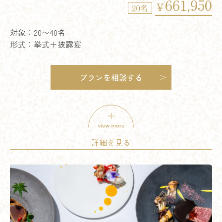
661,950
￥
20名
対象：20〜40名
形式：挙式＋披露宴
プランを相談する
2026年9月まで
適用期間
詳細を見る
20～40名
適用人数
挙式料：⚪︎
料理：⚪︎
飲み物：⚪︎
席料：⚪︎
介添料：⚪︎
美容着付：⚪︎
含まれるもの
引出物：-
写真：-
印刷物：-
装花
サービス料：⚪︎
その他：-