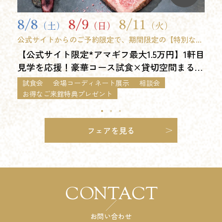
8/8
8/9
8/11
（土）
（日）
（火）
公式サイトからのご予約限定で、期間限定の【特別な来
館特典】をご用意しました。 ※9時開始フェア限定
【公式サイト限定*アマギフ最大1.5万円】1軒目
見学を応援！豪華コース試食×貸切空間まるご
と体感*最大120万優待フェア
試食会
会場コーディネート展示
相談会
お得なご来館特典プレゼント
フェアを見る
CONTACT
お問い合わせ