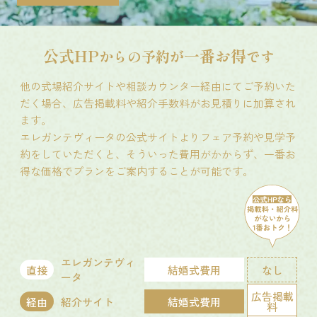
プランを相談する
公式HP
一番お得
からの予約が
です
他の式場紹介サイトや相談カウンター経由にてご予約いた
だく場合、広告掲載料や紹介手数料がお見積りに加算され
ます。
エレガンテヴィータの公式サイトよりフェア予約や見学予
約をしていただくと、そういった費用がかからず、一番お
得な価格でプランをご案内することが可能です。
エレガンテヴィ
直接
結婚式費用
なし
ータ
広告掲載
経由
紹介サイト
結婚式費用
料