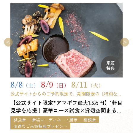
来館
特典
8/8
8/9
8/11
（土）
（日）
（火）
公式サイトからのご予約限定で、期間限定の【特別な来
館特典】をご用意しました。 ※9時開始フェア限定
【公式サイト限定*アマギフ最大1.5万円】1軒目
見学を応援！豪華コース試食×貸切空間まるご
と体感*最大120万優待フェア
試食会
会場コーディネート展示
相談会
お得なご来館特典プレゼント