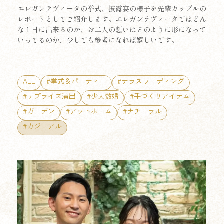
エレガンテヴィータの挙式、披露宴の様子を先輩カップルの
レポートとしてご紹介します。エレガンテヴィータではどん
な１日に出来るのか、お二人の想いはどのように形になって
いってるのか、少しでも参考になれば嬉しいです。
ALL
#挙式＆パーティー
#テラスウェディング
#サプライズ演出
#少人数婚
#手づくりアイテム
#ガーデン
#アットホーム
#ナチュラル
#カジュアル