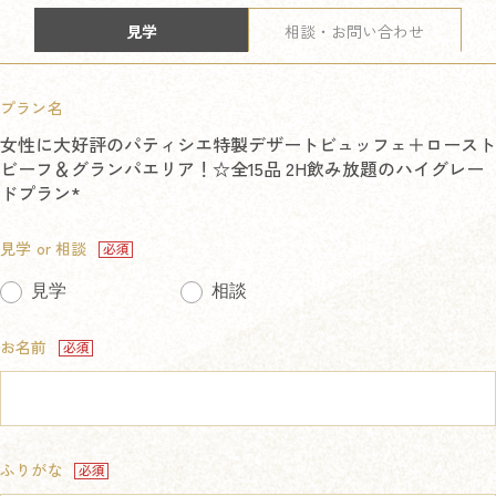
見学
相談・お問い合わせ
プラン名
女性に大好評のパティシエ特製デザートビュッフェ＋ロースト
ビーフ＆グランパエリア！☆全15品 2H飲み放題のハイグレー
ドプラン*
見学 or 相談
見学
相談
お名前
ふりがな