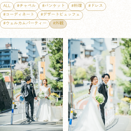
ALL
#チャペル
#バンケット
#料理
#ドレス
#コーディネート
#デザートビュッフェ
#ウェルカムパーティー
#外観