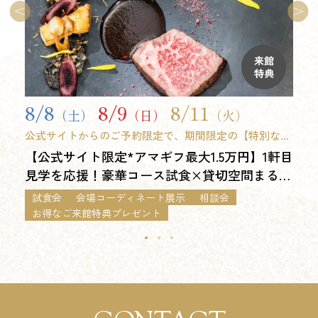
来館
特典
8/8
8/9
8/11
（土）
（日）
（火）
公式サイトからのご予約限定で、期間限定の【特別な来
館特典】をご用意しました。 ※9時開始フェア限定
【公式サイト限定*アマギフ最大1.5万円】1軒目
見学を応援！豪華コース試食×貸切空間まるご
と体感*最大120万優待フェア
試食会
会場コーディネート展示
相談会
お得なご来館特典プレゼント